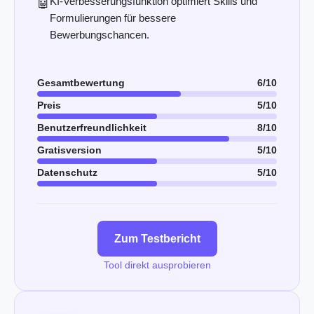
KI-Verbesserungsfunktion optimiert Skills und
🤖
Formulierungen für bessere
Bewerbungschancen.
Gesamtbewertung
6/10
Preis
5/10
Benutzerfreundlichkeit
8/10
Gratisversion
5/10
Datenschutz
5/10
Zum Testbericht
Tool direkt ausprobieren