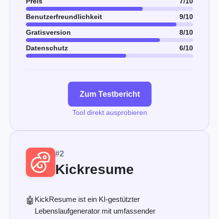
Preis
7/10
Benutzerfreundlichkeit
9/10
Gratisversion
8/10
Datenschutz
6/10
Zum Testbericht
Tool direkt ausprobieren
#2
Kickresume
KickResume ist ein KI-gestützter
🤖
Lebenslaufgenerator mit umfassender